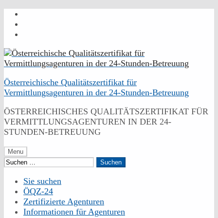
Skip
to
Skip
main
to
Skip
navigation
main
to
content
footer
Österreichische Qualitätszertifikat für
Vermittlungsagenturen in der 24-Stunden-Betreuung
ÖSTERREICHISCHES QUALITÄTSZERTIFIKAT FÜR
VERMITTLUNGSAGENTUREN IN DER 24-
STUNDEN-BETREUUNG
Menu
Suchen
nach:
Sie suchen
ÖQZ-24
Zertifizierte Agenturen
Informationen für Agenturen